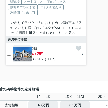
駐輪場
オートロック
宅配ボックス
敷地内ごみ置き場
バイク置場あり
24時間ゴミ出し可
こだわりで選びたい方におすすめ！橿原市エリア
で住まいをお探しなら「エグゼK&KⅢ」！ミニス
トップ 橿原曲川店まで徒歩3分...
もっと見る
募集中の部屋
2階
6.5万円
35.81㎡ (1LDK)
菅の掲載物件の家賃相場
1R ～ 1K
1DK ～ 1LDK
2K ～ 
家賃相場
4.7万円
6.5万円
-