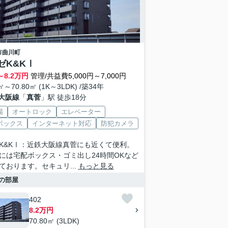
市
曲川町
ゼK&KⅠ
～
8.2
万円
管理/共益費5,000円～7,000円
㎡～70.80㎡ (1K～3LDK) /築34年
大阪線
「
真菅
」駅 徒歩18分
場
オートロック
エレベーター
ボックス
インターネット対応
防犯カメラ
K&KⅠ：近鉄大阪線真菅にも近くて便利。
には宅配ボックス・ゴミ出し24時間OKなど
ております。セキュリ...
もっと見る
の部屋
402
8.2万円
70.80㎡ (3LDK)