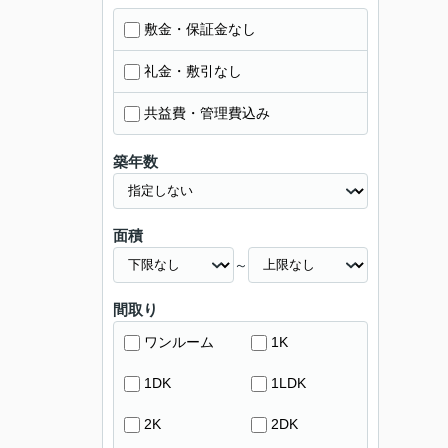
敷金・保証金なし
礼金・敷引なし
共益費・管理費込み
築年数
面積
～
間取り
ワンルーム
1K
1DK
1LDK
2K
2DK