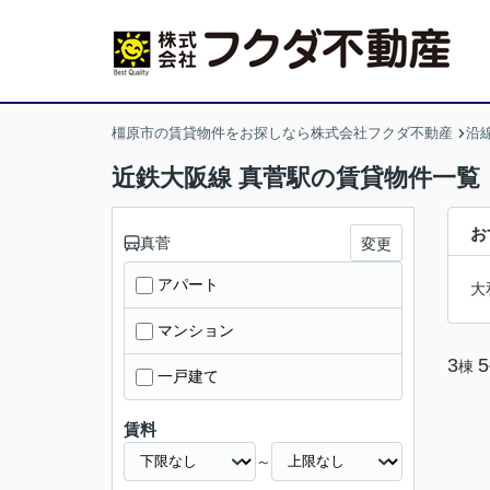
橿原市の賃貸物件をお探しなら株式会社フクダ不動産
沿
近鉄大阪線 真菅駅の賃貸物件一覧
お
真菅
変更
アパート
大
マンション
3
5
棟
一戸建て
賃料
～