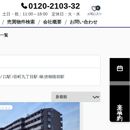
0120-2103-32
0
0 土日・祝：11:00～18:00 定休日：火・水
お気に入り
売買物件検索
会社概要
お問い合わせ
件一覧
ノ口駅
/
谷町九丁目駅
/
畝傍御陵前駅
来店予約
ンション