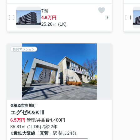
7階
4.6万円
25.20㎡ (1K)
賃貸マンション
橿原市
曲川町
エグゼK&KⅢ
6.5
万円
管理/共益費4,400円
35.81㎡ (1LDK) /築22年
近鉄大阪線
「
真菅
」駅 徒歩24分