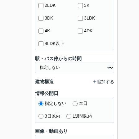
2LDK
3K
3DK
3LDK
4K
4DK
4LDK以上
駅・バス停からの時間
建物構造
追加する
情報公開日
指定しない
本日
3日以内
1週間以内
画像・動画あり