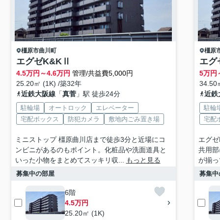
橿原市
曲川町
橿原
エグゼK&KⅡ
エグ
4.5
万円～
4.6
万円
管理/共益費5,000円
5
万円
25.20㎡ (1K) /築32年
34.50
近鉄大阪線
「
真菅
」駅 徒歩24分
近鉄
駐輪場
オートロック
エレベーター
駐輪
宅配ボックス
防犯カメラ
敷地内ごみ置き場
宅配
ミニストップ 橿原曲川店まで徒歩3分と近場にコ
エグゼ
ンビニがあるのもポイント。化粧品や洗面道具と
共用部
いった小物をまとめてスッキリ収...
もっと見る
が揃っ
募集中の部屋
募集中
6階
4.5万円
25.20㎡ (1K)