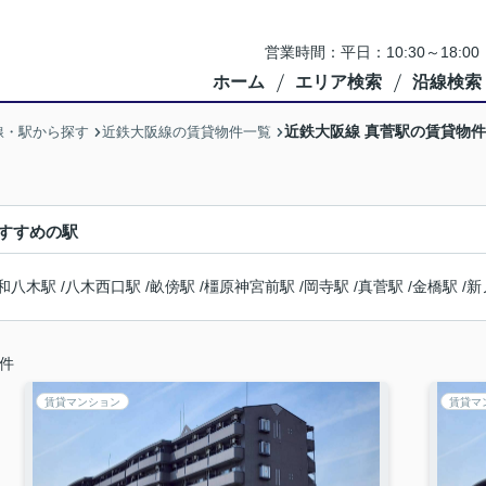
営業時間：平日：10:30～18:0
ホーム
エリア検索
沿線検索
近鉄大阪線 真菅駅の賃貸物
線・駅から探す
近鉄大阪線の賃貸物件一覧
すすめの駅
和八木駅
/
八木西口駅
/
畝傍駅
/
橿原神宮前駅
/
岡寺駅
/
真菅駅
/
金橋駅
/
新
件
賃貸マンション
賃貸マ