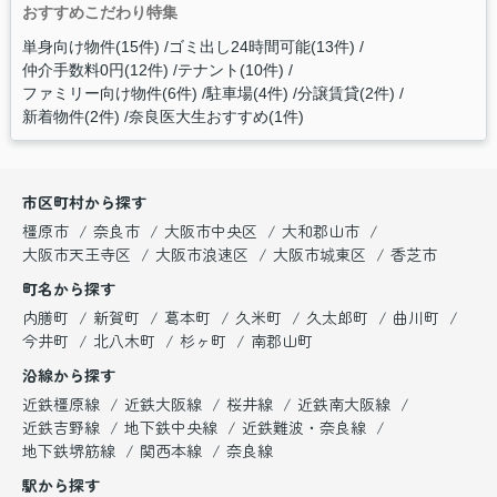
おすすめこだわり特集
単身向け物件(15件)
ゴミ出し24時間可能(13件)
仲介手数料0円(12件)
テナント(10件)
ファミリー向け物件(6件)
駐車場(4件)
分譲賃貸(2件)
新着物件(2件)
奈良医大生おすすめ(1件)
市区町村から探す
橿原市
奈良市
大阪市中央区
大和郡山市
大阪市天王寺区
大阪市浪速区
大阪市城東区
香芝市
町名から探す
内膳町
新賀町
葛本町
久米町
久太郎町
曲川町
今井町
北八木町
杉ヶ町
南郡山町
沿線から探す
近鉄橿原線
近鉄大阪線
桜井線
近鉄南大阪線
近鉄吉野線
地下鉄中央線
近鉄難波・奈良線
地下鉄堺筋線
関西本線
奈良線
駅から探す