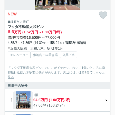
NEW
橿原市内膳町
フクダ不動産大和ビル
6.6
万円 (1.52万円～1.98万円/坪)
管理/共益費16,500円～77,000円
4.35坪～47.86坪 (14.39㎡～158.24㎡) /築53年 /6階建
近鉄大阪線「大和八木」駅 徒歩1分
エレベーター
敷地内ごみ置き場
公共下水
「フクダ不動産大和ビル」のここがイチオシ。歩いて1分のところに南
都銀行近鉄八木駅前出張所があります。周辺には、徒歩1分で...
もっと
見る
募集中の物件
1階
94.6万円 (1.98万円/坪)
47.86坪 (158.24㎡)