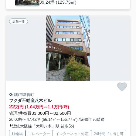
39.24坪 (129.75㎡)
店舗一部
橿原市新賀町
フクダ不動産八木ビル
22
万円 (1.04万円～1.1万円/坪)
管理/共益費33,000円～82,500円
20.00坪～47.42坪 (66.14㎡～156.77㎡) /築40年 /6階建
近鉄大阪線「大和八木」駅 徒歩5分
駐輪場
エレベーター
インターネット対応
24時間ゴミ出し可