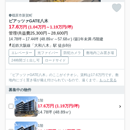
橿原市新賀町
ピアッツァGATE八木
17.6
万円 (1.04万円～1.19万円/坪)
管理/共益費25,300円～28,600円
14.78坪～17.44坪 (48.89㎡～57.68㎡) /築1年未満 /5階建
近鉄大阪線「大和八木」駅 徒歩8分
エレベーター
光ファイバー
防犯カメラ
敷地内ごみ置き場
24時間ゴミ出し可
ロードサイド
「ピアッツァGATE八木」のここがイチオシ。賃料は17.6万円です。敷
地内にゴミ置き場が備え付けられているので、遠くまで...
もっと見る
募集中の物件
1階
17.6万円 (1.19万円/坪)
14.78坪 (48.89㎡)
1階