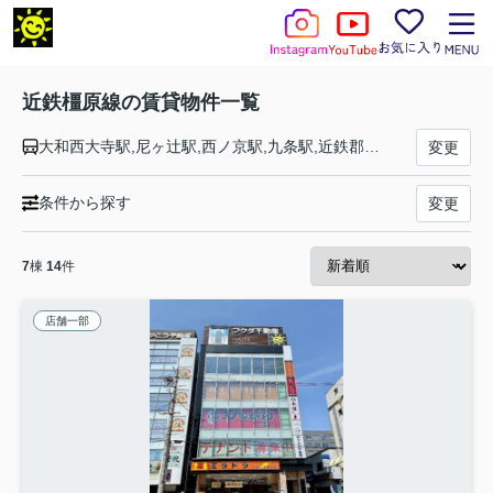
近鉄橿原線の賃貸物件一覧
大和西大寺駅,尼ヶ辻駅,西ノ京駅,九条駅,近鉄郡山駅,筒井駅,平端駅,ファミリー公園前駅,結崎駅,石見駅,田原本駅,笠縫駅,新ノ口駅,大和八木駅,八木西口駅,畝傍御陵前駅,橿原神宮前駅
変更
条件から探す
変更
7
棟
14
件
店舗一部