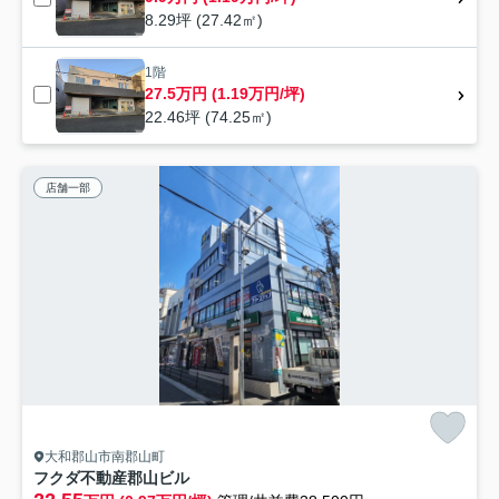
8.29坪 (27.42㎡)
1階
27.5万円 (1.19万円/坪)
22.46坪 (74.25㎡)
店舗一部
大和郡山市南郡山町
フクダ不動産郡山ビル