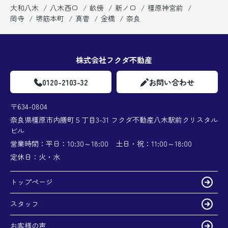
大和八木
八木西口
畝傍
新ノ口
橿原神宮前
岡寺
堺筋本町
真菅
金橋
奈良
株式会社フクダ不動産
0120-2103-32
お問い合わせ
〒634-0804
奈良県橿原市内膳町５丁目3-31 フクダ不動産八木駅前クリスタル
ビル
営業時間：
平日：10:30～18:00 土日・祝：11:00～18:00
定休日：
火・水
トップページ
スタッフ
お客様の声