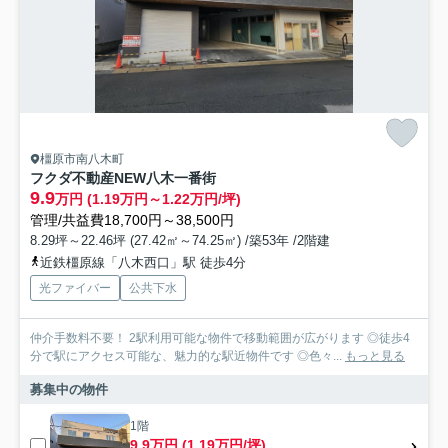
橿原市南八木町
フクダ不動産NEW八木一番街
9.9
万円 (1.19万円～1.22万円/坪)
管理/共益費18,700円～38,500円
8.29坪～22.46坪 (27.42㎡～74.25㎡) /築53年 /2階建
近鉄橿原線「八木西口」駅 徒歩4分
光ファイバー
公共下水
仲介手数料不要！ 2駅利用可能な物件で移動範囲が広がります ◎徒歩4
分で駅にアクセス可能な、魅力的な駅近物件です ◎色々...
もっと見る
募集中の物件
1階
9.9万円 (1.19万円/坪)