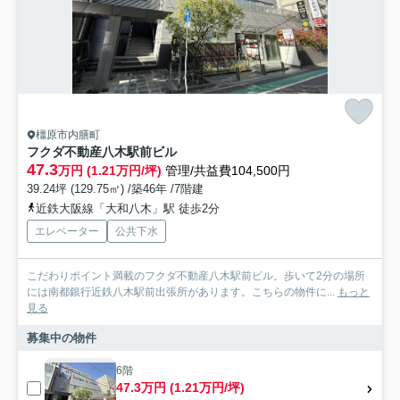
橿原市内膳町
フクダ不動産八木駅前ビル
47.3
万円 (1.21万円/坪)
管理/共益費104,500円
39.24坪 (129.75㎡) /築46年 /7階建
近鉄大阪線「大和八木」駅 徒歩2分
エレベーター
公共下水
こだわりポイント満載のフクダ不動産八木駅前ビル。歩いて2分の場所
には南都銀行近鉄八木駅前出張所があります。こちらの物件に...
もっと
見る
募集中の物件
6階
47.3万円 (1.21万円/坪)