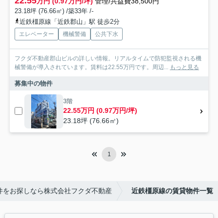
22.55
万円 (0.97万円/坪)
管理/共益費38,500円
23.18坪 (76.66㎡) /築33年 /-
近鉄橿原線「近鉄郡山」駅 徒歩2分
エレベーター
機械警備
公共下水
フクダ不動産郡山ビルの詳しい情報。リアルタイムで防犯監視される機
械警備が導入されています。賃料は22.55万円です。周辺...
もっと見る
募集中の物件
3階
22.55万円 (0.97万円/坪)
23.18坪 (76.66㎡)
1
件をお探しなら株式会社フクダ不動産
近鉄橿原線の賃貸物件一覧